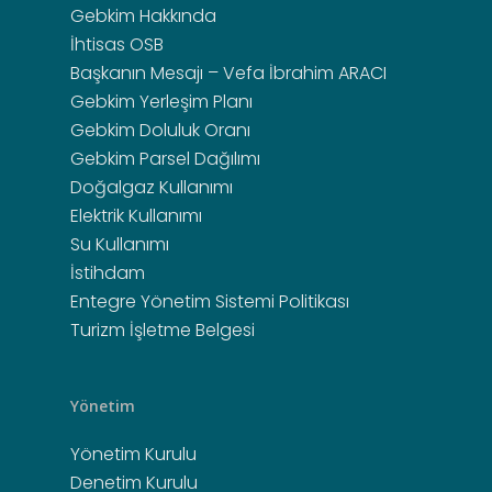
Kanunu Uygulama
Gebkim Hakkında
İnsan Kaynakları
Yönetmeliği
Akaryakıt İstasyonu
Kurumsal İletişim
İhtisas OSB
Entegre Yönetim Siste
Başkanın Mesajı – Vefa İbrahim ARACI
Gebkim Cami
Organizasyon Şeması
Politikası
Gebkim Yerleşim Planı
Sosyal Tesisler
Gebkim Doluluk Oranı
GEBKİM Acil Durum Yö
Gebkim Parsel Dağılımı
Turizm İşletme Belges
Doğalgaz Kullanımı
Elektrik Kullanımı
Su Kullanımı
İstihdam
Entegre Yönetim Sistemi Politikası
Turizm İşletme Belgesi
Yönetim
Yönetim Kurulu
Denetim Kurulu