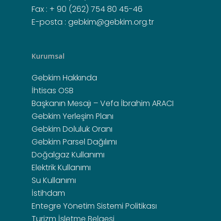
4562 Sayılı OSB Kanun
Fax : + 90 (262) 754 80 45-46
Kişisel Verilerin Koru
Doğalgaz Hizmetleri
Makina Birimi
E-posta :
gebkim@gebkim.org.tr
Organize Sanayi Bölge
Gizlilik Politikası
Ring Servis Hizmetleri
Mali İşler Birimi
Kanunu Uygulama
İnsan Kaynakları
Yönetmeliği
Akaryakıt İstasyonu
Kurumsal İletişim
Kurumsal
Entegre Yönetim Siste
Gebkim Cami
Organizasyon Şeması
Gebkim Hakkında
Politikası
Sosyal Tesisler
İhtisas OSB
GEBKİM Acil Durum Yö
Başkanın Mesajı – Vefa İbrahim ARACI
Gebkim Yerleşim Planı
Turizm İşletme Belges
Gebkim Doluluk Oranı
Gebkim Parsel Dağılımı
Doğalgaz Kullanımı
Elektrik Kullanımı
Su Kullanımı
İstihdam
Entegre Yönetim Sistemi Politikası
Turizm İşletme Belgesi