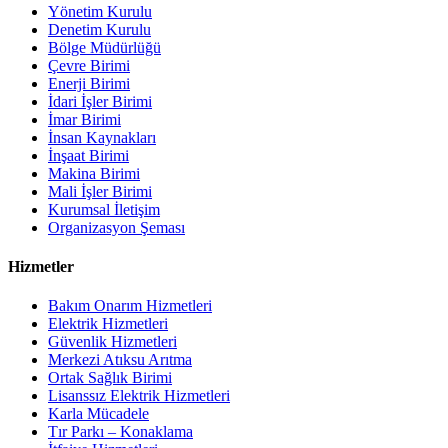
Yönetim Kurulu
Denetim Kurulu
Bölge Müdürlüğü
Çevre Birimi
Enerji Birimi
İdari İşler Birimi
İmar Birimi
İnsan Kaynakları
İnşaat Birimi
Makina Birimi
Mali İşler Birimi
Kurumsal İletişim
Organizasyon Şeması
Hizmetler
Bakım Onarım Hizmetleri
Elektrik Hizmetleri
Güvenlik Hizmetleri
Merkezi Atıksu Arıtma
Ortak Sağlık Birimi
Lisanssız Elektrik Hizmetleri
Karla Mücadele
Tır Parkı – Konaklama