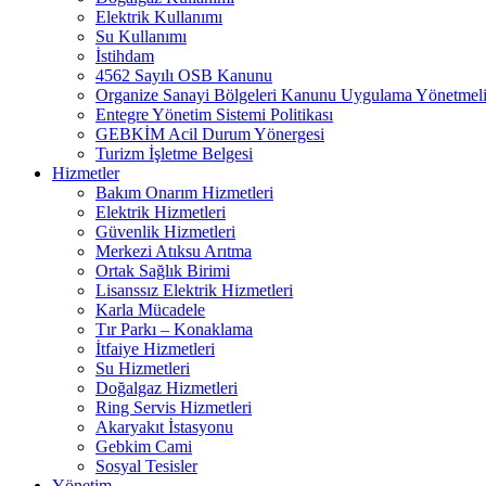
Elektrik Kullanımı
Su Kullanımı
İstihdam
4562 Sayılı OSB Kanunu
Organize Sanayi Bölgeleri Kanunu Uygulama Yönetmeli
Entegre Yönetim Sistemi Politikası
GEBKİM Acil Durum Yönergesi
Turizm İşletme Belgesi
Hizmetler
Bakım Onarım Hizmetleri
Elektrik Hizmetleri
Güvenlik Hizmetleri
Merkezi Atıksu Arıtma
Ortak Sağlık Birimi
Lisanssız Elektrik Hizmetleri
Karla Mücadele
Tır Parkı – Konaklama
İtfaiye Hizmetleri
Su Hizmetleri
Doğalgaz Hizmetleri
Ring Servis Hizmetleri
Akaryakıt İstasyonu
Gebkim Cami
Sosyal Tesisler
Yönetim