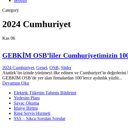
İletişim
Category
2024 Cumhuriyet
Kas
06
GEBKİM OSB’liler Cumhuriyetimizin 100
2024 Cumhuriyet
,
Genel
,
OSB
,
Slider
Atatürk’ün izinde yürümeyi ilke edinen ve Cumhuriyet’in değerleri
GEBKİM OSB’de yer alan firmalardan 100’lerce aydınlık yüzlü...
Devamını Oku
Elektrik Tüketim Tahmin Bildirimi
Yerleşim Planı
Sayaç Okuma
İtfaiye Birimi
Ring Servis Hizmeti
SSS – Sıkça Sorulan Sorular