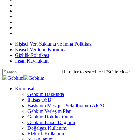
Kişisel Veri Saklama ve İmha Politikası
Kişisel Verilerin Korunması
Gizlilik Politikası
İnsan Kaynakları
Hit enter to search or ESC to close
Kurumsal
Gebkim Hakkında
İhtisas OSB
Başkanın Mesajı – Vefa İbrahim ARACI
Gebkim Yerleşim Planı
Gebkim Doluluk Oranı
Gebkim Parsel Dağılımı
Doğalgaz Kullanımı
Elektrik Kullanımı
Su Kullanımı