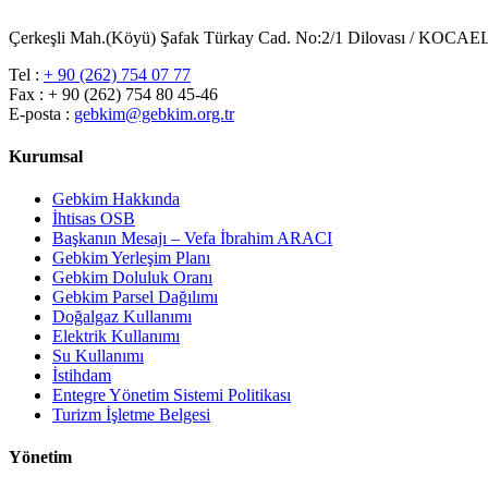
Çerkeşli Mah.(Köyü) Şafak Türkay Cad. No:2/1 Dilovası / KOCAE
Tel :
+ 90 (262) 754 07 77
Fax : + 90 (262) 754 80 45-46
E-posta :
gebkim@gebkim.org.tr
Kurumsal
Gebkim Hakkında
İhtisas OSB
Başkanın Mesajı – Vefa İbrahim ARACI
Gebkim Yerleşim Planı
Gebkim Doluluk Oranı
Gebkim Parsel Dağılımı
Doğalgaz Kullanımı
Elektrik Kullanımı
Su Kullanımı
İstihdam
Entegre Yönetim Sistemi Politikası
Turizm İşletme Belgesi
Yönetim