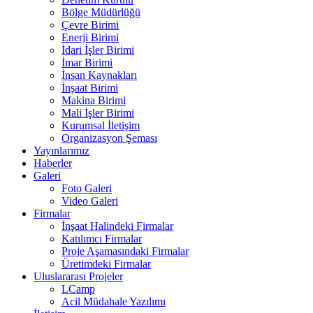
Bölge Müdürlüğü
Çevre Birimi
Enerji Birimi
İdari İşler Birimi
İmar Birimi
İnsan Kaynakları
İnşaat Birimi
Makina Birimi
Mali İşler Birimi
Kurumsal İletişim
Organizasyon Şeması
Yayınlarımız
Haberler
Galeri
Foto Galeri
Video Galeri
Firmalar
İnşaat Halindeki Firmalar
Katılımcı Firmalar
Proje Aşamasındaki Firmalar
Üretimdeki Firmalar
Uluslararası Projeler
LCamp
Acil Müdahale Yazılımı