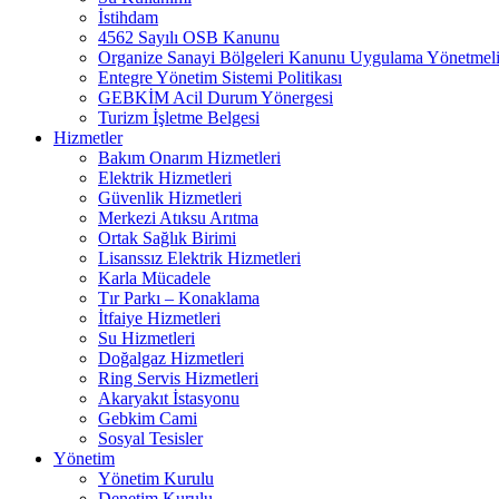
İstihdam
4562 Sayılı OSB Kanunu
Organize Sanayi Bölgeleri Kanunu Uygulama Yönetmeli
Entegre Yönetim Sistemi Politikası
GEBKİM Acil Durum Yönergesi
Turizm İşletme Belgesi
Hizmetler
Bakım Onarım Hizmetleri
Elektrik Hizmetleri
Güvenlik Hizmetleri
Merkezi Atıksu Arıtma
Ortak Sağlık Birimi
Lisanssız Elektrik Hizmetleri
Karla Mücadele
Tır Parkı – Konaklama
İtfaiye Hizmetleri
Su Hizmetleri
Doğalgaz Hizmetleri
Ring Servis Hizmetleri
Akaryakıt İstasyonu
Gebkim Cami
Sosyal Tesisler
Yönetim
Yönetim Kurulu
Denetim Kurulu