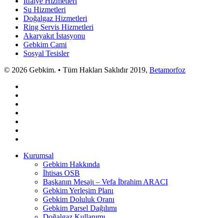
İtfaiye Hizmetleri
Su Hizmetleri
Doğalgaz Hizmetleri
Ring Servis Hizmetleri
Akaryakıt İstasyonu
Gebkim Cami
Sosyal Tesisler
© 2026 Gebkim. • Tüm Hakları Saklıdır 2019,
Betamorfoz
Kurumsal
Gebkim Hakkında
İhtisas OSB
Başkanın Mesajı – Vefa İbrahim ARACI
Gebkim Yerleşim Planı
Gebkim Doluluk Oranı
Gebkim Parsel Dağılımı
Doğalgaz Kullanımı